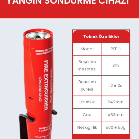
YANGIN SÖNDÜRME CİHAZI
Teknik Özellikler
Model
PFE-1
Boşaltım
3m
mesafesi
Boşaltım
12 ± 2s
süresi
Uzunluk
242mm
Çap
ø53mm
Net ağırlık
500 ± 50g